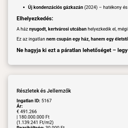
Új kondenzációs gázkazán
(2024) – hatékony és 
Elhelyezkedés:
A ház
nyugodt, kertvárosi utcában
helyezkedik el, mégi
Ez az ingatlan
nem csupán egy ház, hanem egy életstí
Ne hagyja ki ezt a páratlan lehetőséget – leg
Részletek és Jellemzők
Ingatlan ID:
5167
Ár:
€ 491.266
| 180.000.000
Ft
(1.139.241
Ft
/m2)
Rezsiköltség:
30.000
Ft