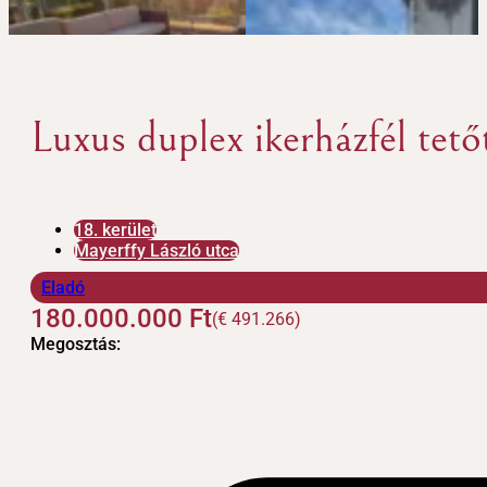
Luxus duplex ikerházfél tető
18. kerület
Mayerffy László utca
Eladó
180.000.000
Ft
(€ 491.266)
Megosztás: