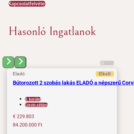
Kapcsolatfelvétel
Hasonló Ingatlanok
25
Eladó
Elkelt
Bútorozott 2 szobás lakás ELADÓ a népszerű Corv
8. kerület
Corvin sétány
€ 229.803
84.200.000
Ft