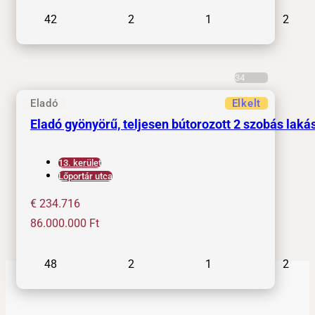
42
2
1
2
34
Eladó
Elkelt
Eladó gyönyörű, teljesen bútorozott 2 szobás lakás
13. kerület
Lőportár utca
€ 234.716
86.000.000
Ft
48
2
1
2