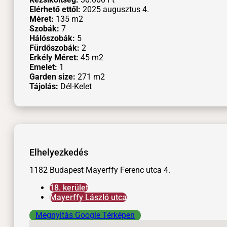
Elérhető ettől:
2025 augusztus 4.
Méret:
135
m2
Szobák:
7
Hálószobák:
5
Fürdőszobák:
2
Erkély Méret:
45
m2
Emelet:
1
Garden size:
271
m2
Tájolás:
Dél-Kelet
Elhelyezkedés
1182 Budapest Mayerffy Ferenc utca 4.
18. kerület
Mayerffy László utca
Megnyitás Google Térképen
Nem található helyszín