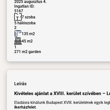
2025 augusztus 4.
Ingatlan ID:
5167
7 szoba
5 hálószoba
2
135
m2
45
m2
1
271
m2
garden
Leírás
Kivételes ajánlat a XVIII. kerület szívében –
Eladásra kínálunk Budapest XVIII. kerületének egyik le
ikerházfelet
.