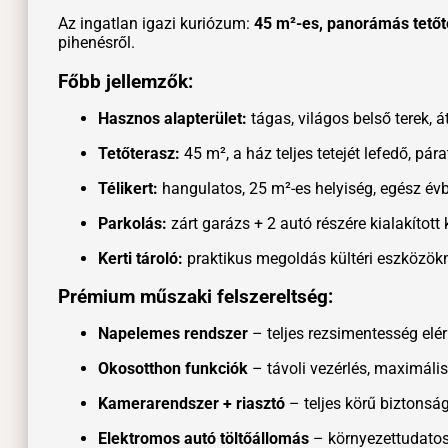
Az ingatlan igazi kuriózum:
45 m²-es, panorámás tetőt
pihenésről.
Főbb jellemzők:
Hasznos alapterület:
tágas, világos belső terek, 
Tetőterasz:
45 m², a ház teljes tetejét lefedő, pára
Télikert:
hangulatos, 25 m²-es helyiség, egész év
Parkolás:
zárt garázs + 2 autó részére kialakított
Kerti tároló:
praktikus megoldás kültéri eszközök
Prémium műszaki felszereltség:
Napelemes rendszer
– teljes rezsimentesség elé
Okosotthon funkciók
– távoli vezérlés, maximáli
Kamerarendszer + riasztó
– teljes körű biztonsá
Elektromos autó töltőállomás
– környezettudato