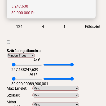
€ 247.638
89.900.000
Ft
124
4
1
Földszint
Szűrés ingatlanokra
Ár €
247,638
247,639
Ár Ft
89,900,000
89,900,001
Max Emelet:
Szobák:
Méret