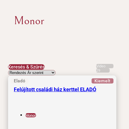
Monor
Video
Keresés & Szűrés
29
Eladó
Kiemelt
Felújított családi ház kerttel ELADÓ
Monor