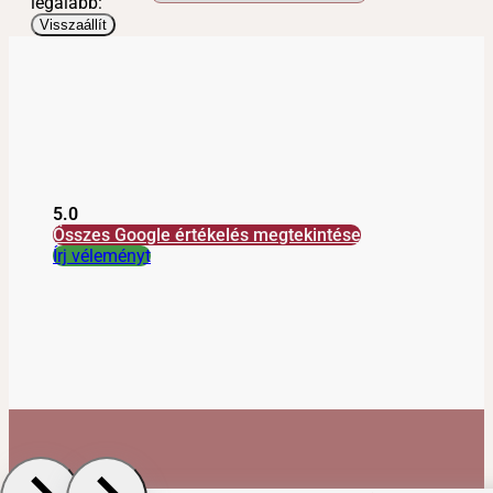
legalább:
Visszaállít
5.0
Összes Google értékelés megtekintése
Írj véleményt