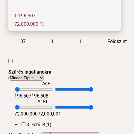
€ 196.507
72.000.000
Ft
37
1
1
Földszint
Szűrés ingatlanokra
Ár €
196,507
196,508
Ár Ft
72,000,000
72,000,001
8. kerület
(1)