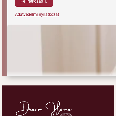
Feliratkozás
Adatvédelmi nyilatkozat