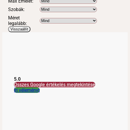
Max Emelet:
Szobák:
Méret
legalább:
Visszaállít
5.0
Összes Google értékelés megtekintése
Írj véleményt