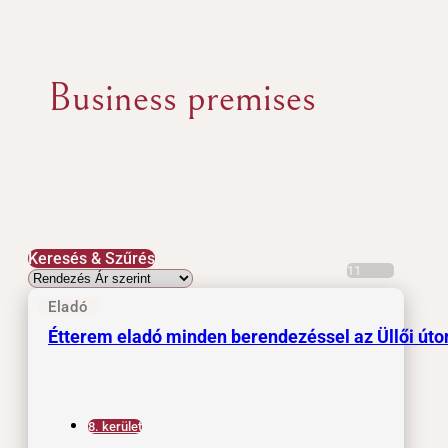
Business premises
Keresés & Szűrés
11
Eladó
Étterem eladó minden berendezéssel az Üllői úto
8. kerület